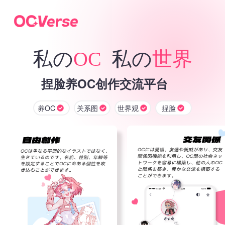
私の
OC
私の
世界
捏脸养OC创作交流平台
养OC
关系图
世界观
捏脸